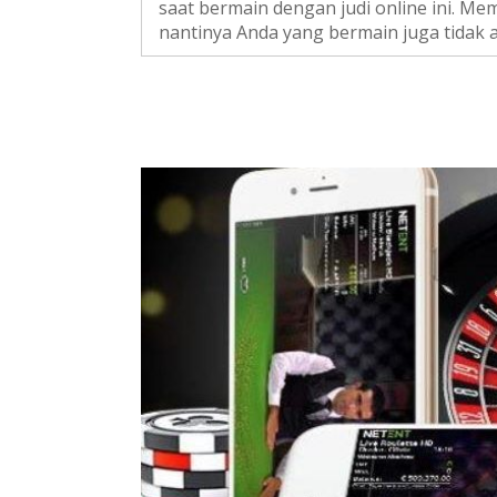
saat bermain dengan judi online ini. Mem
nantinya Anda yang bermain juga tidak 