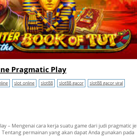
ine Pragmatic Play
nline
slot online
slot88
slot88 gacor
slot88 gacor viral
lay – Mengenai cara kerja suatu game dari judi pragmatic je
. Tentang permainan yang akan dapat Anda gunakan pada