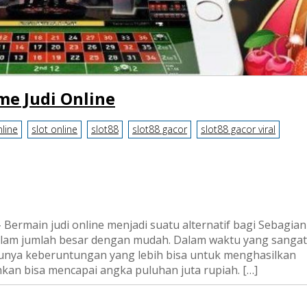
me Judi Online
nline
slot online
slot88
slot88 gacor
slot88 gacor viral
 Bermain judi online menjadi suatu alternatif bagi Sebagian
alam jumlah besar dengan mudah. Dalam waktu yang sangat
unya keberuntungan yang lebih bisa untuk menghasilkan
an bisa mencapai angka puluhan juta rupiah. […]