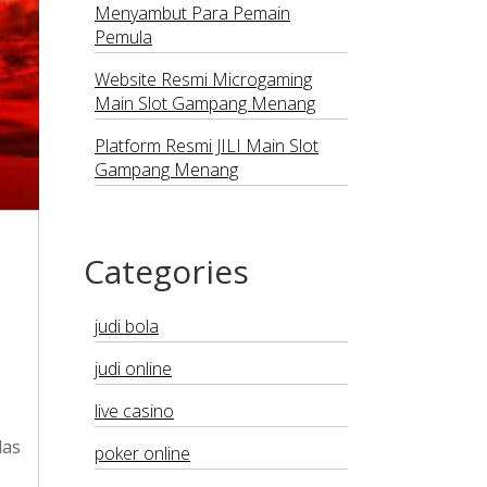
Menyambut Para Pemain
Pemula
Website Resmi Microgaming
Main Slot Gampang Menang
Platform Resmi JILI Main Slot
Gampang Menang
Categories
judi bola
judi online
live casino
las
poker online