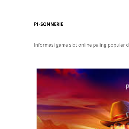
Skip
to
content
F1-SONNERIE
Informasi game slot online paling populer da