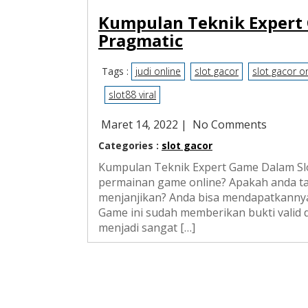
Kumpulan Teknik Expert 
Pragmatic
Tags :
judi online
slot gacor
slot gacor o
slot88 viral
Maret 14, 2022 |
No Comments
Categories :
slot gacor
Kumpulan Teknik Expert Game Dalam Sl
permainan game online? Apakah anda t
menjanjikan? Anda bisa mendapatkannya
Game ini sudah memberikan bukti valid 
menjadi sangat […]